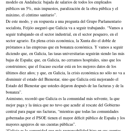
modelo en Andalucía: bajada de salarios de todos los empleados
públicos un 5%, más impuestos, paralización de la obra pública y el
máximo, el céntimo sanitario”.
De este modo, y en respuesta a una pregunta del Grupo Parlamentario
socialista, Feijóo aseguró que Galicia va a seguir trabajando. “Vamos a
seguir trabajando en el sector industrial, en el sector pesquero, en el
sector agrario. En plena crisis económica, la Xunta dio el doble de
préstamos a las empresas que en bonanza económica. Y vamos a seguir
diciendo que, en Galicia, las tasas universitarias seguirán siendo las más
bajas de España; que, en Galicia, no cerramos hospitales, sino que los
construimos; que el fracaso escolar está en los mejores datos de los
últimos diez años; y que, en Galicia, la crisis económica no sólo no va a
disminuir el estado del Bienestar, sino que Galicia está mejorando el
Estado del Bienestar que ustedes dejaron después de las facturas y de la
bonanza”.
Asimismo, recordó que Galicia es la comunidad más solvente, la que
mejor paga y la única que no tuvo que acudir al rescate del Gobierno
central para pagar sus facturas, “mientras que todas las comunidades
gobernadas por el PSOE tienen el mayor déficit público de España y los
mayores agujeros de sus cuentas públicas”.
“Galicia es la comunidad que más responsabilidad hizo en sus cuentas