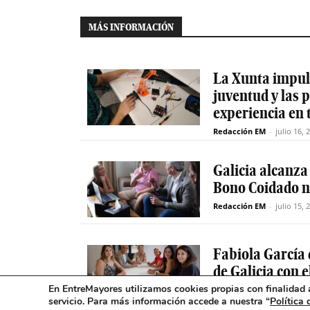
MÁS INFORMACIÓN
La Xunta impuls
juventud y las
experiencia en 
Redacción EM
-
julio 16, 
Galicia alcanza
Bono Coidado n
Redacción EM
-
julio 15, 
Fabiola García 
de Galicia con 
En EntreMayores utilizamos cookies propias con finalidad a
Redacción EM
-
julio 15, 
servicio. Para más información accede a nuestra “
Política 