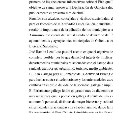
primero de los encuentros informativos sobre el Plan que
objetivo de sumar apoyos a la Declaración de Galicia Salu
públicamente el próximo mes de abril.
Reunido con alcaldes, concejales y técnicos municipales, el
para el Fomento de la Actividad Física Galicia Saludable,
resaltó la importancia de la adhesión de los municipios a s
Asimismo, dio cuenta del actual estado de desarrollo del Pl
ayuntamientos y agrupaciones municipales de Galicia, a t
Ejercicio Saludable.
José Ramón Lete Lasa puso el acento en que el objetivo de 
completo posible, por lo que destacó el interés de implicar 
departamentos municipales relacionados con el campo de ac
sanidad, transportes, urbanismo, turismo, medio ambiente, s
El Plan Gallego para el Fomento de la Actividad Física Gal
para luchar contra el sedentarismo y las enfermedades aso
cambios en el estilo de vida de la sociedad gallega e impulsa
El Parlamento gallego le dio el pasado mes de diciembre el
necesarias para que la población gallega desfrute de una vi
autonomía personal, disfrutar de mayor bienestar y calidad
enfermedades relacionadas con el sedentarismo, desde la inf
En ese sentido, el Plan Galicia Saludable recoge las línea