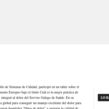
lo de Sistemas de Calidad, participó en un taller sobre el
amento Europeo bajo el título Cuál es la mejor práctica de
n integral al dolor del Servizo Galego de Saúde. En su
LO M
gia global para conseguir un manejo excelente del dolor para
lograr hospitales “libres de dolor” y mejorar la calidad de