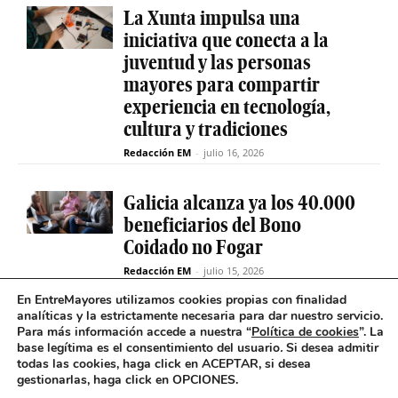
La Xunta impulsa una
iniciativa que conecta a la
juventud y las personas
mayores para compartir
experiencia en tecnología,
cultura y tradiciones
Redacción EM
-
julio 16, 2026
Galicia alcanza ya los 40.000
beneficiarios del Bono
Coidado no Fogar
Redacción EM
-
julio 15, 2026
En EntreMayores utilizamos cookies propias con finalidad
analíticas y la estrictamente necesaria para dar nuestro servicio.
Fabiola García destaca el
Para más información accede a nuestra “
Política de cookies
”. La
compromiso de la Xunta de
base legítima es el consentimiento del usuario
.
Si desea admitir
Galicia con el SAF
todas las cookies, haga click en ACEPTAR, si desea
gestionarlas, haga click en OPCIONES.
Redacción EM
-
julio 15, 2026