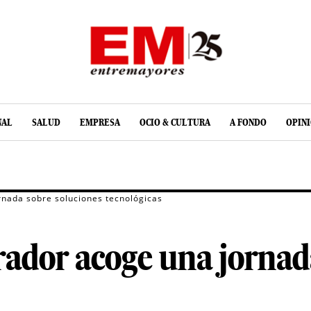
NAL
SALUD
EMPRESA
OCIO & CULTURA
A FONDO
OPIN
rnada sobre soluciones tecnológicas
rador acoge una jornad