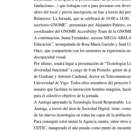
fundaciones...) que trabajan con o para personas con divers
aforo del local y previa inscripción on line a través del po
Relatorios La Jornada, que se celebrará de 10:00 a 14:00, 
escritorio GNOME”, presentado por Alejandro Piñeiro, coo
coordinador del GNOME Accesibility Team de la GNOME
A continuación, Juana Fernández, asesora SIEGA-ABALAR 
Educación”, acompañada de Rosa María Garrido y Juan Carl
Once, que compartirán con los asistentes su experiencia en 
discapacidad visual.
Por último, tendrá lugar a presentación de “Tecnologías L
diversidad funcional” a cargo de Iván Pozuelo, gestor de 
de Gradiant y Antonio Cardenal, doctor en Telecomunicac
Universidad de Vigo. Todos ellos miembros del proyecto In
usuario que faciliten la interacción hombre-máquina, hacié
para el colectivo objetivo de la jornada.
A Amtega apoyando la Tecnología Social Responsable La 
Amtega, a través del área de Sociedad Digital, tiene, como 
de las nuevas tecnologías en todas las capas de la població
Para conseguir estos metas la Agencia cuenta, entre otros
CDTIC, inaugurado el año pasado como punto de encuentro e