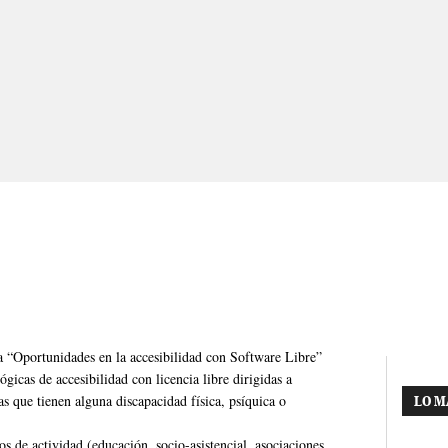
 “Oportunidades en la accesibilidad con Software Libre”
gicas de accesibilidad con licencia libre dirigidas a
nas que tienen alguna discapacidad física, psíquica o
LO M
os de actividad (educación, socio-asistencial, asociaciones,