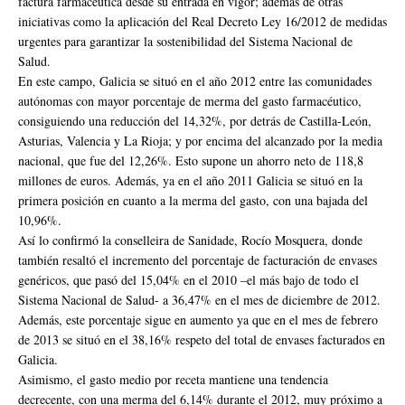
factura farmacéutica desde su entrada en vigor; además de otras
iniciativas como la aplicación del Real Decreto Ley 16/2012 de medidas
urgentes para garantizar la sostenibilidad del Sistema Nacional de
Salud.
En este campo, Galicia se situó en el año 2012 entre las comunidades
autónomas con mayor porcentaje de merma del gasto farmacéutico,
consiguiendo una reducción del 14,32%, por detrás de Castilla-León,
Asturias, Valencia y La Rioja; y por encima del alcanzado por la media
nacional, que fue del 12,26%. Esto supone un ahorro neto de 118,8
millones de euros. Además, ya en el año 2011 Galicia se situó en la
primera posición en cuanto a la merma del gasto, con una bajada del
10,96%.
Así lo confirmó la conselleira de Sanidade, Rocío Mosquera, donde
también resaltó el incremento del porcentaje de facturación de envases
genéricos, que pasó del 15,04% en el 2010 –el más bajo de todo el
Sistema Nacional de Salud- a 36,47% en el mes de diciembre de 2012.
Además, este porcentaje sigue en aumento ya que en el mes de febrero
de 2013 se situó en el 38,16% respeto del total de envases facturados en
Galicia.
Asimismo, el gasto medio por receta mantiene una tendencia
decrecente, con una merma del 6,14% durante el 2012, muy próximo a