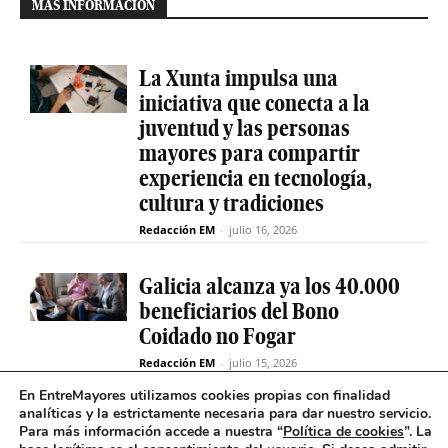
MÁS INFORMACIÓN
La Xunta impulsa una
iniciativa que conecta a la
juventud y las personas
mayores para compartir
experiencia en tecnología,
cultura y tradiciones
Redacción EM
-
julio 16, 2026
Galicia alcanza ya los 40.000
beneficiarios del Bono
Coidado no Fogar
Redacción EM
-
julio 15, 2026
En EntreMayores utilizamos cookies propias con finalidad
analíticas y la estrictamente necesaria para dar nuestro servicio.
Fabiola García destaca el
Para más información accede a nuestra “
Política de cookies
”. La
compromiso de la Xunta de