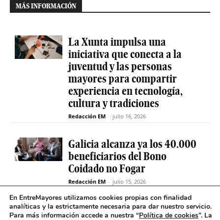
MÁS INFORMACIÓN
La Xunta impulsa una
iniciativa que conecta a la
juventud y las personas
mayores para compartir
experiencia en tecnología,
cultura y tradiciones
Redacción EM
-
julio 16, 2026
Galicia alcanza ya los 40.000
beneficiarios del Bono
Coidado no Fogar
Redacción EM
-
julio 15, 2026
En EntreMayores utilizamos cookies propias con finalidad
analíticas y la estrictamente necesaria para dar nuestro servicio.
Fabiola García destaca el
Para más información accede a nuestra “
Política de cookies
”. La