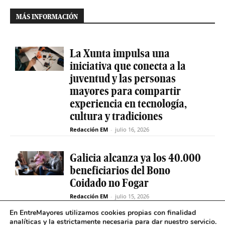
MÁS INFORMACIÓN
La Xunta impulsa una
iniciativa que conecta a la
juventud y las personas
mayores para compartir
experiencia en tecnología,
cultura y tradiciones
Redacción EM
-
julio 16, 2026
Galicia alcanza ya los 40.000
beneficiarios del Bono
Coidado no Fogar
Redacción EM
-
julio 15, 2026
En EntreMayores utilizamos cookies propias con finalidad
analíticas y la estrictamente necesaria para dar nuestro servicio.
Fabiola García destaca el