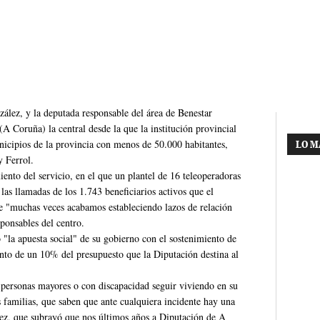
ález, y la deputada responsable del área de Benestar
A Coruña) la central desde la que la institución provincial
municipios de la provincia con menos de 50.000 habitantes,
LO M
y Ferrol.
nto del servicio, en el que un plantel de 16 teleoperadoras
 las llamadas de los 1.743 beneficiarios activos que el
que "muchas veces acabamos estableciendo lazos de relación
ponsables del centro.
 "la apuesta social" de su gobierno con el sostenimiento de
nto de un 10% del presupuesto que la Diputación destina al
 personas mayores o con discapacidad seguir viviendo en su
 familias, que saben que ante cualquiera incidente hay una
lez, que subrayó que nos últimos años a Diputación de A