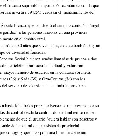
ue el Imserso suprimió la aportación económica con la que
Coruña invertirá 394.245 euros en el mantenimiento del
 Ánxela Franco, que consideró el servicio como "un ángel
seguridad" a las personas mayores en una provincia
ialmente en el ámbito rural.
 de más de 80 años que viven solas, aunque también hay un
ipo de diversidad funcional.
Benestar Social hicieron sendas llamadas de prueba a dos
ado del teléfono no fuera la habitual y valoraron
n el mayor número de usuarios en la comarca coruñesa.
eiros (36) y Sada (39) y Oza-Cesuras (34) son los
el servicio de teleasistencia en toda la provincia.
 hasta felicitarles por su aniversario o interesarse por su
das de control desde la central, donde también se reciben
plemente de que el usuario "quiera hablar con nosotros y
able de la central de teleasistencia provincial.
pre consigo y que incorpora una línea de conexión