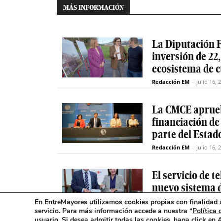
MÁS INFORMACIÓN
La Diputación F
inversión de 22,
ecosistema de 
Redacción EM
-
julio 16, 
La CMCE aprueb
financiación de
parte del Estad
Redacción EM
-
julio 16, 
El servicio de 
nuevo sistema d
excepcionales
En EntreMayores utilizamos cookies propias con finalidad a
servicio. Para más información accede a nuestra “
Política 
Redacción EM
-
julio 15, 
usuario
.
Si desea admitir todas las cookies, haga click en