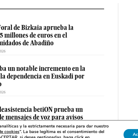
oral de Bizkaia aprueba la
5 millones de euros en el
cuidados de Abadiño
2026
a un notable incremento en la
 la dependencia en Euskadi por
o
2026
teleasistencia betiON prueba un
e mensajes de voz para avisos
nalíticas y la estrictamente necesaria para dar nuestro
de cookies
”. La base legítima es el consentimiento del
2026
Ac
 ACEPTAR, si desea gestionarlas, haga click en