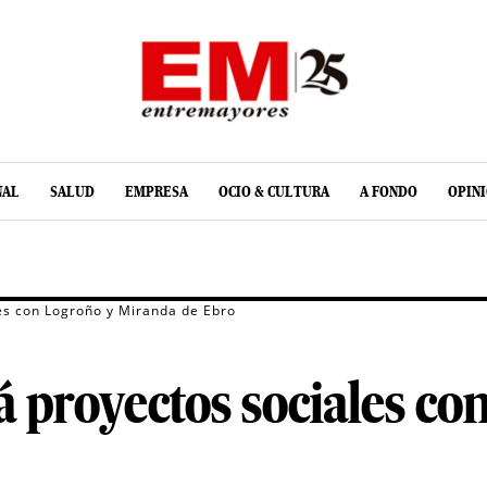
NAL
SALUD
EMPRESA
OCIO & CULTURA
A FONDO
OPIN
les con Logroño y Miranda de Ebro
á proyectos sociales co