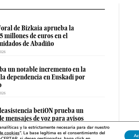
oral de Bizkaia aprueba la
5 millones de euros en el
cuidados de Abadiño
2026
a un notable incremento en la
 la dependencia en Euskadi por
o
2026
teleasistencia betiON prueba un
e mensajes de voz para avisos
nalíticas y la estrictamente necesaria para dar nuestro
de cookies
”. La base legítima es el consentimiento del
2026
Ac
 ACEPTAR, si desea gestionarlas, haga click en