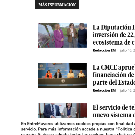
MÁS INFORMACIÓN
La Diputación F
inversión de 22,
ecosistema de 
Redacción EM
-
julio 16, 
La CMCE aprueb
financiación de
parte del Estad
Redacción EM
-
julio 16, 
El servicio de 
nuevo sistema d
excepcionales
En EntreMayores utilizamos cookies propias con finalidad a
servicio. Para más información accede a nuestra “
Política 
Redacción EM
-
julio 15, 
usuario
.
Si desea admitir todas las cookies, haga click en