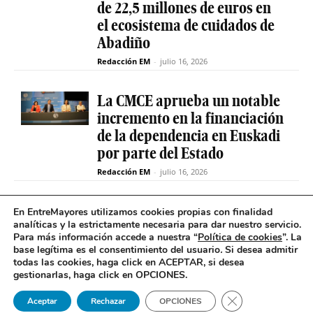
de 22,5 millones de euros en
el ecosistema de cuidados de
Abadiño
Redacción EM
-
julio 16, 2026
La CMCE aprueba un notable
incremento en la financiación
de la dependencia en Euskadi
por parte del Estado
Redacción EM
-
julio 16, 2026
El servicio de teleasistencia
En EntreMayores utilizamos cookies propias con finalidad
analíticas y la estrictamente necesaria para dar nuestro servicio.
betiON prueba un nuevo
Para más información accede a nuestra “
Política de cookies
”. La
sistema de mensajes de voz
base legítima es el consentimiento del usuario
.
Si desea admitir
para avisos excepcionales
todas las cookies, haga click en ACEPTAR, si desea
gestionarlas, haga click en OPCIONES.
Redacción EM
-
julio 15, 2026
Cerrar el banner 
Aceptar
Rechazar
OPCIONES