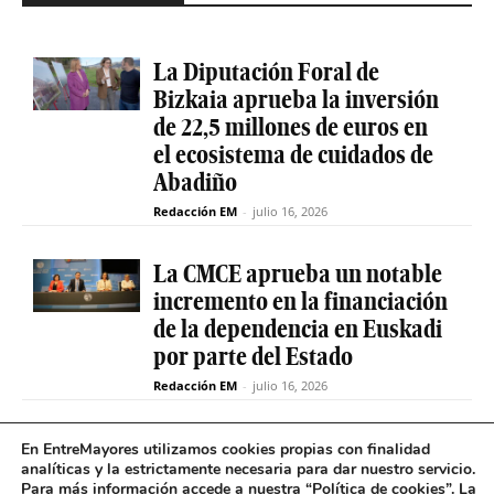
La Diputación Foral de
Bizkaia aprueba la inversión
de 22,5 millones de euros en
el ecosistema de cuidados de
Abadiño
Redacción EM
-
julio 16, 2026
La CMCE aprueba un notable
incremento en la financiación
de la dependencia en Euskadi
por parte del Estado
Redacción EM
-
julio 16, 2026
El servicio de teleasistencia
En EntreMayores utilizamos cookies propias con finalidad
analíticas y la estrictamente necesaria para dar nuestro servicio.
betiON prueba un nuevo
Para más información accede a nuestra “
Política de cookies
”. La