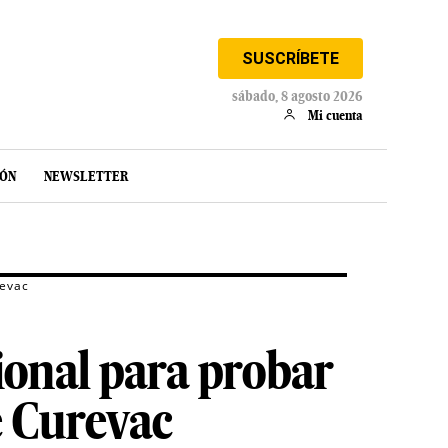
SUSCRÍBETE
sábado, 8 agosto 2026
Mi cuenta
IÓN
NEWSLETTER
revac
ional para probar
e Curevac