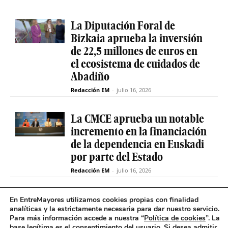
La Diputación Foral de
Bizkaia aprueba la inversión
de 22,5 millones de euros en
el ecosistema de cuidados de
Abadiño
Redacción EM
-
julio 16, 2026
La CMCE aprueba un notable
incremento en la financiación
de la dependencia en Euskadi
por parte del Estado
Redacción EM
-
julio 16, 2026
El servicio de teleasistencia
En EntreMayores utilizamos cookies propias con finalidad
analíticas y la estrictamente necesaria para dar nuestro servicio.
betiON prueba un nuevo
Para más información accede a nuestra “
Política de cookies
”. La
sistema de mensajes de voz
base legítima es el consentimiento del usuario
.
Si desea admitir