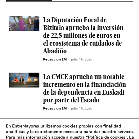
La Diputación Foral de
Bizkaia aprueba la inversión
de 22,5 millones de euros en
el ecosistema de cuidados de
Abadiño
Redacción EM
-
julio 16, 2026
La CMCE aprueba un notable
incremento en la financiación
de la dependencia en Euskadi
por parte del Estado
Redacción EM
-
julio 16, 2026
El servicio de teleasistencia
En EntreMayores utilizamos cookies propias con finalidad
analíticas y la estrictamente necesaria para dar nuestro servicio.
betiON prueba un nuevo
Para más información accede a nuestra “
Política de cookies
”. La