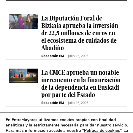
La Diputación Foral de
Bizkaia aprueba la inversión
de 22,5 millones de euros en
el ecosistema de cuidados de
Abadiño
Redacción EM
-
julio 16, 2026
La CMCE aprueba un notable
incremento en la financiación
de la dependencia en Euskadi
por parte del Estado
Redacción EM
-
julio 16, 2026
El servicio de teleasistencia
En EntreMayores utilizamos cookies propias con finalidad
analíticas y la estrictamente necesaria para dar nuestro servicio.
betiON prueba un nuevo
Para más información accede a nuestra “
Política de cookies
”. La