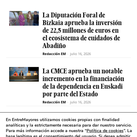
La Diputación Foral de
Bizkaia aprueba la inversión
de 22,5 millones de euros en
el ecosistema de cuidados de
Abadiño
Redacción EM
-
julio 16, 2026
La CMCE aprueba un notable
incremento en la financiación
de la dependencia en Euskadi
por parte del Estado
Redacción EM
-
julio 16, 2026
El servicio de teleasistencia
En EntreMayores utilizamos cookies propias con finalidad
analíticas y la estrictamente necesaria para dar nuestro servicio.
betiON prueba un nuevo
Para más información accede a nuestra “
Política de cookies
”. La
sistema de mensajes de voz
base legítima es el consentimiento del usuario
.
Si desea admitir