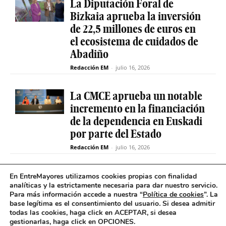
La Diputación Foral de
Bizkaia aprueba la inversión
de 22,5 millones de euros en
el ecosistema de cuidados de
Abadiño
Redacción EM
-
julio 16, 2026
La CMCE aprueba un notable
incremento en la financiación
de la dependencia en Euskadi
por parte del Estado
Redacción EM
-
julio 16, 2026
El servicio de teleasistencia
En EntreMayores utilizamos cookies propias con finalidad
analíticas y la estrictamente necesaria para dar nuestro servicio.
betiON prueba un nuevo
Para más información accede a nuestra “
Política de cookies
”. La
sistema de mensajes de voz
base legítima es el consentimiento del usuario
.
Si desea admitir
para avisos excepcionales
todas las cookies, haga click en ACEPTAR, si desea
gestionarlas, haga click en OPCIONES.