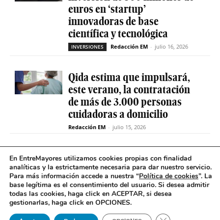
euros en ‘startup’
innovadoras de base
científica y tecnológica
Redacción EM
-
julio 16, 2026
INVERSIONES
Qida estima que impulsará,
este verano, la contratación
de más de 3.000 personas
cuidadoras a domicilio
Redacción EM
-
julio 15, 2026
La sociedad de capital riesgo
En EntreMayores utilizamos cookies propias con finalidad
Axis invertirá hasta 15
analíticas y la estrictamente necesaria para dar nuestro servicio.
Para más información accede a nuestra “
Política de cookies
”. La
millones en Qida para
base legítima es el consentimiento del usuario
.
Si desea admitir
acelerar su expansión
todas las cookies, haga click en ACEPTAR, si desea
gestionarlas, haga click en OPCIONES.
Redacción EM
-
julio 14, 2026
INVERSIONES
Cerrar el banner 