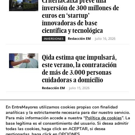
CriteriaCaixa prevé una
inversión de 300 millones de
euros en ‘startup’
innovadoras de base
científica y tecnológica
Redacción EM
-
julio 16, 2026
INVERSIONES
Qida estima que impulsará,
este verano, la contratación
de más de 3.000 personas
cuidadoras a domicilio
Redacción EM
-
julio 15, 2026
La sociedad de capital riesgo
En EntreMayores utilizamos cookies propias con finalidad
Axis invertirá hasta 15
analíticas y la estrictamente necesaria para dar nuestro servicio.
Para más información accede a nuestra “
Política de cookies
”. La
millones en Qida para
base legítima es el consentimiento del usuario
.
Si desea admitir
acelerar su expansión
todas las cookies, haga click en ACEPTAR, si desea
gestionarlas, haga click en OPCIONES.