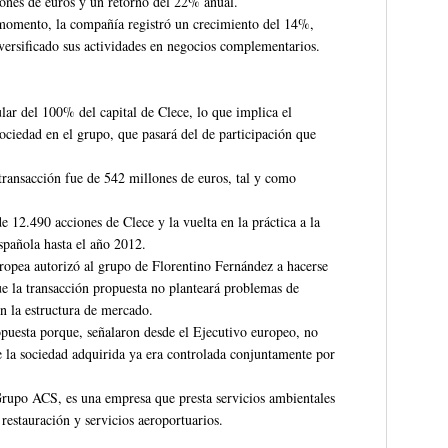
ones de euros y un retorno del 22% anual.
momento, la compañía registró un crecimiento del 14%,
versificado sus actividades en negocios complementarios.
lar del 100% del capital de Clece, lo que implica el
ociedad en el grupo, que pasará del de participación que
 transacción fue de 542 millones de euros, tal y como
 12.490 acciones de Clece y la vuelta en la práctica a la
española hasta el año 2012.
ropea autorizó al grupo de Florentino Fernández a hacerse
e la transacción propuesta no planteará problemas de
n la estructura de mercado.
puesta porque, señalaron desde el Ejecutivo europeo, no
 la sociedad adquirida ya era controlada conjuntamente por
rupo ACS, es una empresa que presta servicios ambientales
, restauración y servicios aeroportuarios.