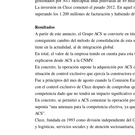
gestionados por N+1 Mercapital unas plusvalías de 49 mill
La inversión en Clece comenzó el pasado 2012. En aquel 
superando los 1.200 millones de facturación y habiendo di
Resultados
A partir de este anuncio, el Grupo ACS se convierte en titu
consiguiente cambio del método de consolidación de esta s
tiene en la actualidad, al de integración global.
En total, el valor de la empresa tenido en cuenta para esta
explicaron desde ACS a la CNMV.
En concreto, la operación supone la adquisición por ACS de
situación de control exclusivo que ejercía la constructora 
Fue a principios del mes de agosto cuando la Comisión Eu
con el control exclusivo de Clece después de comprobar qu
competencia dado que no tendrá un impacto significativo e
En concreto, se permitió a ACS comenzar la operación pro
suponía “una amenaza para la competencia efectiva, ya que
ACS”.
Clece, fundada en 1993 como división independiente del G
y logísticas, servicios sociales y de atención sociosanitaria