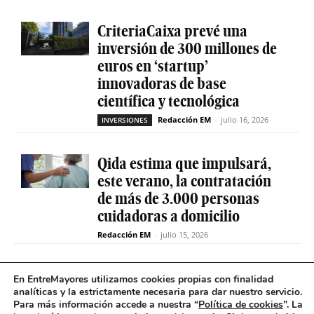
CriteriaCaixa prevé una
inversión de 300 millones de
euros en ‘startup’
innovadoras de base
científica y tecnológica
Redacción EM
-
julio 16, 2026
INVERSIONES
Qida estima que impulsará,
este verano, la contratación
de más de 3.000 personas
cuidadoras a domicilio
Redacción EM
-
julio 15, 2026
La sociedad de capital riesgo
En EntreMayores utilizamos cookies propias con finalidad
Axis invertirá hasta 15
analíticas y la estrictamente necesaria para dar nuestro servicio.
Para más información accede a nuestra “
Política de cookies
”. La
millones en Qida para