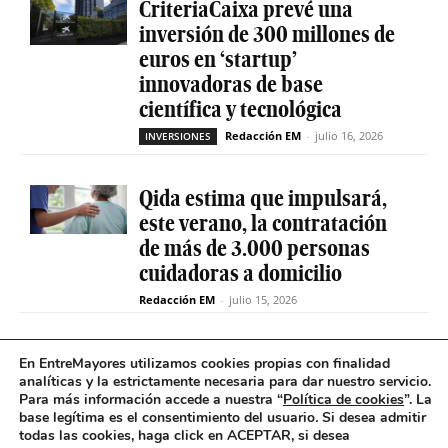
CriteriaCaixa prevé una
inversión de 300 millones de
euros en ‘startup’
innovadoras de base
científica y tecnológica
Redacción EM
-
julio 16, 2026
INVERSIONES
Qida estima que impulsará,
este verano, la contratación
de más de 3.000 personas
cuidadoras a domicilio
Redacción EM
-
julio 15, 2026
La sociedad de capital riesgo
En EntreMayores utilizamos cookies propias con finalidad
Axis invertirá hasta 15
analíticas y la estrictamente necesaria para dar nuestro servicio.
Para más información accede a nuestra “
Política de cookies
”. La
millones en Qida para
base legítima es el consentimiento del usuario
.
Si desea admitir
acelerar su expansión
todas las cookies, haga click en ACEPTAR, si desea