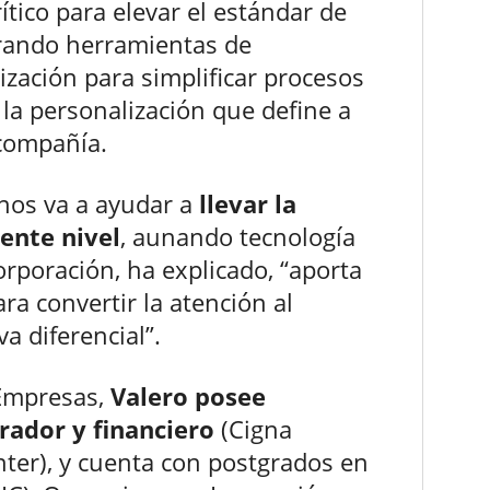
rítico para elevar el estándar de
egrando herramientas de
talización para simplificar procesos
la personalización que define a
 compañía.
nos va a ayudar a
llevar la
iente nivel
, aunando tecnología
orporación, ha explicado, “aporta
ara convertir la atención al
a diferencial”.
Empresas,
Valero posee
rador y financiero
(Cigna
nter), y cuenta con postgrados en