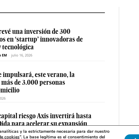
revé una inversión de 300
os en ‘startup’ innovadoras de
y tecnológica
n EM
-
julio 16, 2026
 impulsará, este verano, la
e más de 3.000 personas
micilio
2026
apital riesgo Axis invertirá hasta
Qida para acelerar su expansión
nalíticas y la estrictamente necesaria para dar nuestro
n EM
-
julio 14, 2026
de cookies
”. La base legítima es el consentimiento del