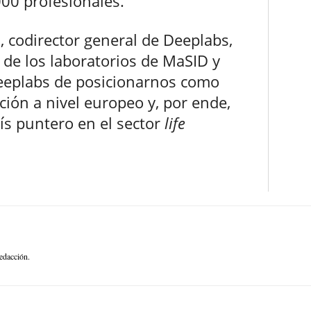
00 profesionales.
o
, codirector general de Deeplabs,
 de los laboratorios de MaSID y
Deeplabs de posicionarnos como
ción a nivel europeo y, por ende,
ís puntero en el sector
life
edacción.