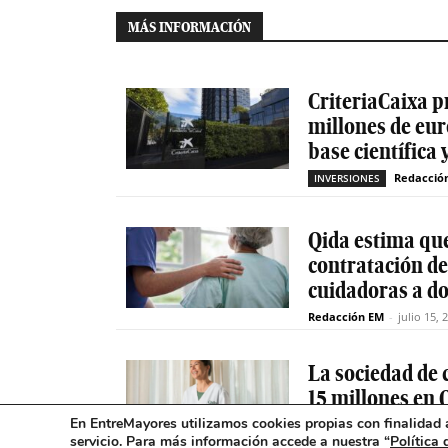
MÁS INFORMACIÓN
CriteriaCaixa p
millones de eur
base científica 
Redacció
INVERSIONES
Qida estima que
contratación d
cuidadoras a do
Redacción EM
-
julio 15, 
La sociedad de c
15 millones en 
En EntreMayores utilizamos cookies propias con finalidad a
Redacció
INVERSIONES
servicio. Para más información accede a nuestra “
Política 