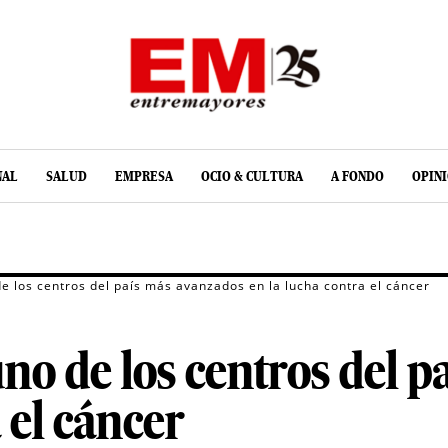
NAL
SALUD
EMPRESA
OCIO & CULTURA
A FONDO
OPIN
e los centros del país más avanzados en la lucha contra el cáncer
no de los centros del 
 el cáncer