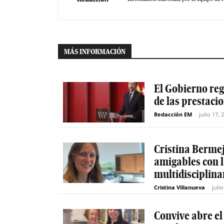
MÁS INFORMACIÓN
El Gobierno reg
de las prestaci
Redacción EM
-
julio 17, 
Cristina Berme
amigables con 
multidisciplinar
Cristina Villanueva
-
juli
Convive abre el