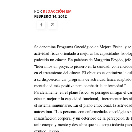
POR
REDACCIÓN EM
FEBRERO 14, 2012
Se denomina Programa Oncológico de Mejora Física, y se 
actividad física orientado a mejorar las capacidades fisiol
padecido un cáncer. En palabras de Margarita Feyjóo, jefe
“lideramos un proyecto pionero en la sanidad, convencidos
en el tratamiento del cáncer. El objetivo es optimizar la c
a su disposición un programa de actividad física adaptado
mentalidad más positiva para combatir la enfermedad.”
Paralelamente, en el plano físico, se persigue mitigar el c
cáncer, mejorar la capacidad funcional, incrementar los niv
el sistema inmunitario. En el plano emocional, la actividad
autoestima. “Las personas con enfermedades oncológicas su
insatisfacción corporal y un deterioro de la percepción de 
unir cuerpo y mente y descubre que su cuerpo todavía pue
explicó Feyjóo.