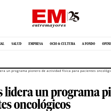
NAL
SALUD
EMPRESA
OCIO & CULTURA
A FONDO
OPIN
dera un programa pionero de actividad física para pacientes oncológ
s lidera un programa pi
tes oncológicos