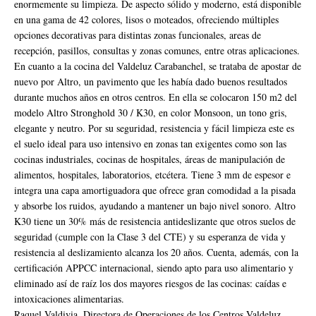
enormemente su limpieza. De aspecto sólido y moderno, está disponible
en una gama de 42 colores, lisos o moteados, ofreciendo múltiples
opciones decorativas para distintas zonas funcionales, areas de
recepción, pasillos, consultas y zonas comunes, entre otras aplicaciones.
En cuanto a la cocina del Valdeluz Carabanchel, se trataba de apostar de
nuevo por Altro, un pavimento que les había dado buenos resultados
durante muchos años en otros centros. En ella se colocaron 150 m2 del
modelo Altro Stronghold 30 / K30, en color Monsoon, un tono gris,
elegante y neutro. Por su seguridad, resistencia y fácil limpieza este es
el suelo ideal para uso intensivo en zonas tan exigentes como son las
cocinas industriales, cocinas de hospitales, áreas de manipulación de
alimentos, hospitales, laboratorios, etcétera. Tiene 3 mm de espesor e
integra una capa amortiguadora que ofrece gran comodidad a la pisada
y absorbe los ruidos, ayudando a mantener un bajo nivel sonoro. Altro
K30 tiene un 30% más de resistencia antideslizante que otros suelos de
seguridad (cumple con la Clase 3 del CTE) y su esperanza de vida y
resistencia al deslizamiento alcanza los 20 años. Cuenta, además, con la
certificación APPCC internacional, siendo apto para uso alimentario y
eliminado así de raíz los dos mayores riesgos de las cocinas: caídas e
intoxicaciones alimentarias.
Raquel Valdivia, Directora de Operaciones de los Centros Valdeluz