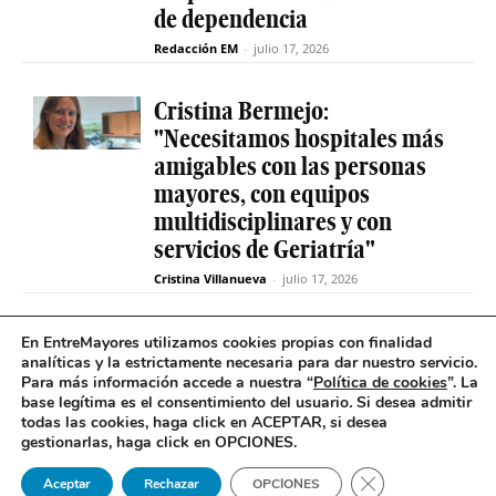
de dependencia
Redacción EM
-
julio 17, 2026
Cristina Bermejo:
"Necesitamos hospitales más
amigables con las personas
mayores, con equipos
multidisciplinares y con
servicios de Geriatría"
Cristina Villanueva
-
julio 17, 2026
Convive abre el plazo de
En EntreMayores utilizamos cookies propias con finalidad
analíticas y la estrictamente necesaria para dar nuestro servicio.
inscripción para estudiantes
Para más información accede a nuestra “
Política de cookies
”. La
y celebra 30 años uniendo a
base legítima es el consentimiento del usuario
.
Si desea admitir
jóvenes y mayores en Madrid
todas las cookies, haga click en ACEPTAR, si desea
gestionarlas, haga click en OPCIONES.
Redacción EM
-
julio 17, 2026
Cerrar el banner 
Aceptar
Rechazar
OPCIONES