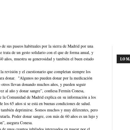
 de sus paseos habituales por la sierra de Madrid por una
e trata de un gesto solidario con el que de forma anual, y
 60 años, muestra su generosidad y también el buen estado
LO M
 la revisión y el cuestionario que completan siempre los
 para donar. "Algunos no pueden donar por la medicación
o otros llevan donando muchos años, y pueden seguir
vez al año y donar sangre”, confiesa Fermín Conesa,
e la Comunidad de Madrid explica en su información a los
 los 65 años si se está en buenas condiciones de salud.
y también deprimirse. Somos muchos y muy diferentes, pero
rutarla. Poder donar sangre, con más de 60 años es un lujo y
ón”, asegura Conesa.
de unos cuantos jubilados interesados en pasear por el