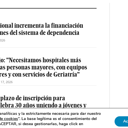
ional incrementa la financiación
ones del sistema de dependencia
2026
jo: "Necesitamos hospitales más
las personas mayores, con equipos
es y con servicios de Geriatría"
o 17, 2026
 plazo de inscripción para
elebra 30 años uniendo a jóvenes y
drid
nalíticas y la estrictamente necesaria para dar nuestro
de cookies
”. La base legítima es el consentimiento del
2026
Ac
 ACEPTAR, si desea gestionarlas, haga click en