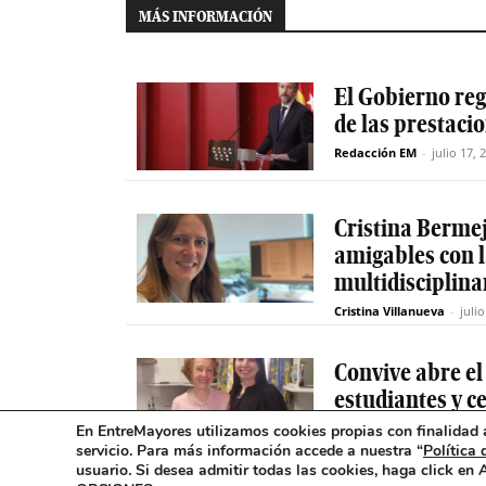
MÁS INFORMACIÓN
El Gobierno reg
de las prestaci
Redacción EM
-
julio 17, 
Cristina Berme
amigables con 
multidisciplinar
Cristina Villanueva
-
juli
Convive abre el
estudiantes y c
mayores en Ma
En EntreMayores utilizamos cookies propias con finalidad a
servicio. Para más información accede a nuestra “
Política 
Redacción EM
-
julio 17, 
usuario
.
Si desea admitir todas las cookies, haga click en