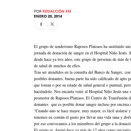
POR
REDACCIÓN EM
ENERO 20, 2014
El grupo de senderismo Raposos Plateaos ha sustituido uno
jornada de donación de sangre en el Hospital Niño Jesús. S
desde hace ya tres años, este grupo de personas de más de
de salud de muchos de ellos.
Tras ser atendidos en la consulta del Banco de Sangre, con
posibles donantes, buena parte ha sido calificado de apto
que toman o por su estado de salud general o puntual, per
haciéndolo. Nos encanta venir al Hospital Niño Jesús una 
promotor de Raposos Plateaos. El Centro de Transfusión d
donantes que es posible donar sangre incluso por encima de
“Cuando uno se hace mayor, muy mayor, es fácil aislarse 
tenemos en común el gusto por llevar una vida sana y disf
por eso convocamos a los miembros del grupo a la donaci
El grupo se formó hace ya más de 12 años como iniciativa 