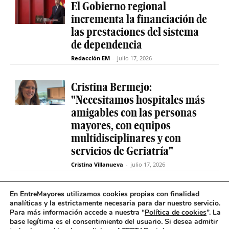
El Gobierno regional
incrementa la financiación de
las prestaciones del sistema
de dependencia
Redacción EM
-
julio 17, 2026
Cristina Bermejo:
"Necesitamos hospitales más
amigables con las personas
mayores, con equipos
multidisciplinares y con
servicios de Geriatría"
Cristina Villanueva
-
julio 17, 2026
Convive abre el plazo de
En EntreMayores utilizamos cookies propias con finalidad
analíticas y la estrictamente necesaria para dar nuestro servicio.
inscripción para estudiantes
Para más información accede a nuestra “
Política de cookies
”. La
y celebra 30 años uniendo a
base legítima es el consentimiento del usuario
.
Si desea admitir