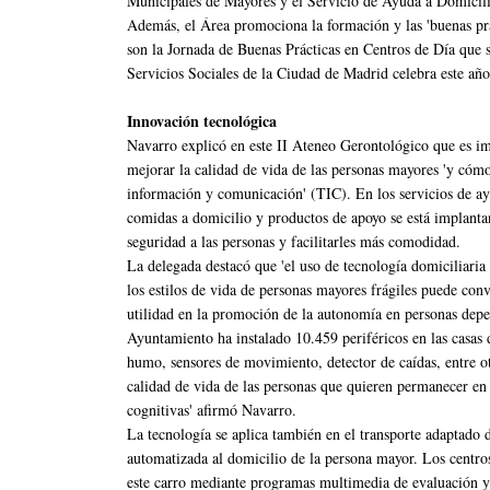
Municipales de Mayores y el Servicio de Ayuda a Domicil
Además, el Área promociona la formación y las 'buenas prác
son la Jornada de Buenas Prácticas en Centros de Día que s
Servicios Sociales de la Ciudad de Madrid celebra este año
Innovación tecnológica
Navarro explicó en este II Ateneo Gerontológico que es im
mejorar la calidad de vida de las personas mayores 'y cómo
información y comunicación' (TIC). En los servicios de ayu
comidas a domicilio y productos de apoyo se está implantan
seguridad a las personas y facilitarles más comodidad.
La delegada destacó que 'el uso de tecnología domiciliaria 
los estilos de vida de personas mayores frágiles puede con
utilidad en la promoción de la autonomía en personas depend
Ayuntamiento ha instalado 10.459 periféricos en las casas d
humo, sensores de movimiento, detector de caídas, entre ot
calidad de vida de las personas que quieren permanecer en s
cognitivas' afirmó Navarro.
La tecnología se aplica también en el transporte adaptado d
automatizada al domicilio de la persona mayor. Los centros
este carro mediante programas multimedia de evaluación y 