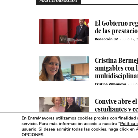
MÁS INFORMACIÓN
El Gobierno reg
de las prestaci
Redacción EM
-
julio 17, 
Cristina Berme
amigables con 
multidisciplinar
Cristina Villanueva
-
juli
Convive abre el
estudiantes y c
mayores en Ma
En EntreMayores utilizamos cookies propias con finalidad a
servicio. Para más información accede a nuestra “
Política 
Redacción EM
-
julio 17, 
usuario
.
Si desea admitir todas las cookies, haga click en
OPCIONES.