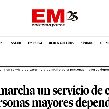
NAL
SALUD
EMPRESA
OCIO & CULTURA
A FONDO
OPIN
ha un servicio de catering a domicilio para personas mayores depe
archa un servicio de c
ersonas mayores depend