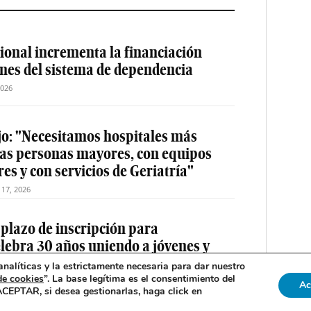
ional incrementa la financiación
ones del sistema de dependencia
2026
jo: "Necesitamos hospitales más
las personas mayores, con equipos
es y con servicios de Geriatría"
o 17, 2026
 plazo de inscripción para
elebra 30 años uniendo a jóvenes y
drid
nalíticas y la estrictamente necesaria para dar nuestro
de cookies
”. La base legítima es el consentimiento del
2026
Ac
 ACEPTAR, si desea gestionarlas, haga click en