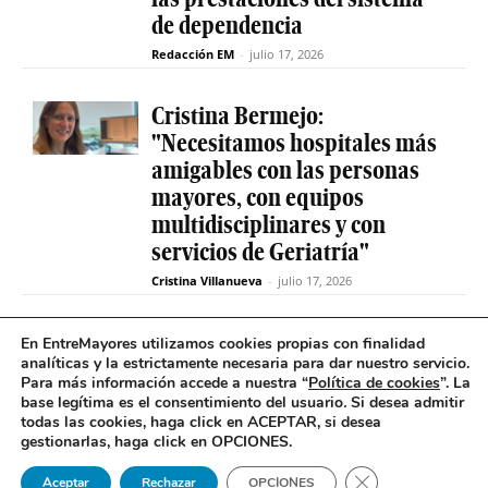
de dependencia
Redacción EM
-
julio 17, 2026
Cristina Bermejo:
"Necesitamos hospitales más
amigables con las personas
mayores, con equipos
multidisciplinares y con
servicios de Geriatría"
Cristina Villanueva
-
julio 17, 2026
Convive abre el plazo de
En EntreMayores utilizamos cookies propias con finalidad
analíticas y la estrictamente necesaria para dar nuestro servicio.
inscripción para estudiantes
Para más información accede a nuestra “
Política de cookies
”. La
y celebra 30 años uniendo a
base legítima es el consentimiento del usuario
.
Si desea admitir
jóvenes y mayores en Madrid
todas las cookies, haga click en ACEPTAR, si desea
gestionarlas, haga click en OPCIONES.
Redacción EM
-
julio 17, 2026
Cerrar el banner 
Aceptar
Rechazar
OPCIONES