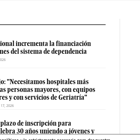
ional incrementa la financiación
ones del sistema de dependencia
2026
jo: "Necesitamos hospitales más
las personas mayores, con equipos
es y con servicios de Geriatría"
o 17, 2026
 plazo de inscripción para
elebra 30 años uniendo a jóvenes y
drid