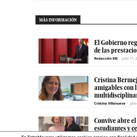
MÁS INFORMACIÓN
El Gobierno reg
de las prestaci
Redacción EM
-
julio 17, 
Cristina Berme
amigables con 
multidisciplinar
Cristina Villanueva
-
juli
Convive abre el
estudiantes y c
mayores en Ma