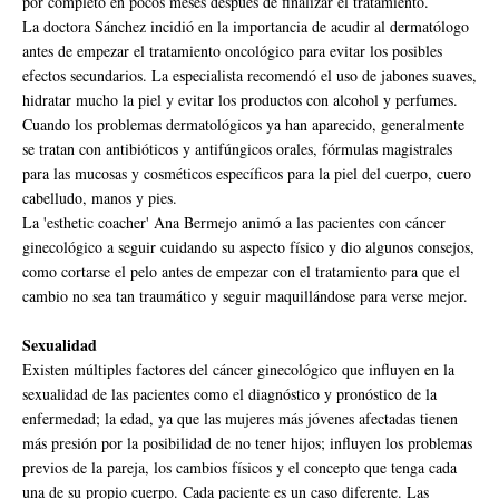
por completo en pocos meses después de finalizar el tratamiento.
La doctora Sánchez incidió en la importancia de acudir al dermatólogo
antes de empezar el tratamiento oncológico para evitar los posibles
efectos secundarios. La especialista recomendó el uso de jabones suaves,
hidratar mucho la piel y evitar los productos con alcohol y perfumes.
Cuando los problemas dermatológicos ya han aparecido, generalmente
se tratan con antibióticos y antifúngicos orales, fórmulas magistrales
para las mucosas y cosméticos específicos para la piel del cuerpo, cuero
cabelludo, manos y pies.
La 'esthetic coacher' Ana Bermejo animó a las pacientes con cáncer
ginecológico a seguir cuidando su aspecto físico y dio algunos consejos,
como cortarse el pelo antes de empezar con el tratamiento para que el
cambio no sea tan traumático y seguir maquillándose para verse mejor.
Sexualidad
Existen múltiples factores del cáncer ginecológico que influyen en la
sexualidad de las pacientes como el diagnóstico y pronóstico de la
enfermedad; la edad, ya que las mujeres más jóvenes afectadas tienen
más presión por la posibilidad de no tener hijos; influyen los problemas
previos de la pareja, los cambios físicos y el concepto que tenga cada
una de su propio cuerpo. Cada paciente es un caso diferente. Las