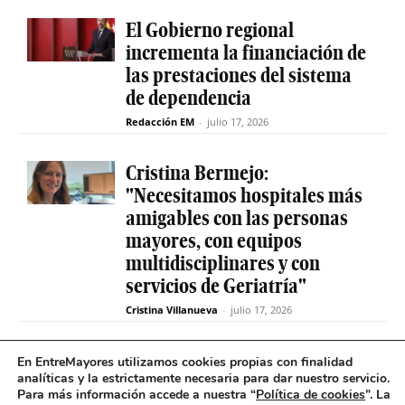
El Gobierno regional
incrementa la financiación de
las prestaciones del sistema
de dependencia
Redacción EM
-
julio 17, 2026
Cristina Bermejo:
"Necesitamos hospitales más
amigables con las personas
mayores, con equipos
multidisciplinares y con
servicios de Geriatría"
Cristina Villanueva
-
julio 17, 2026
Convive abre el plazo de
En EntreMayores utilizamos cookies propias con finalidad
analíticas y la estrictamente necesaria para dar nuestro servicio.
inscripción para estudiantes
Para más información accede a nuestra “
Política de cookies
”. La