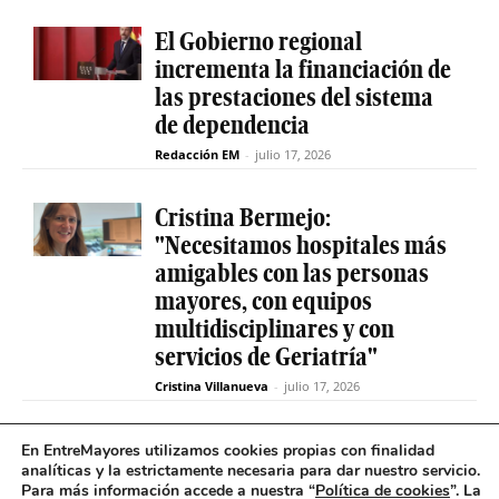
El Gobierno regional
incrementa la financiación de
las prestaciones del sistema
de dependencia
Redacción EM
-
julio 17, 2026
Cristina Bermejo:
"Necesitamos hospitales más
amigables con las personas
mayores, con equipos
multidisciplinares y con
servicios de Geriatría"
Cristina Villanueva
-
julio 17, 2026
Convive abre el plazo de
En EntreMayores utilizamos cookies propias con finalidad
analíticas y la estrictamente necesaria para dar nuestro servicio.
inscripción para estudiantes
Para más información accede a nuestra “
Política de cookies
”. La