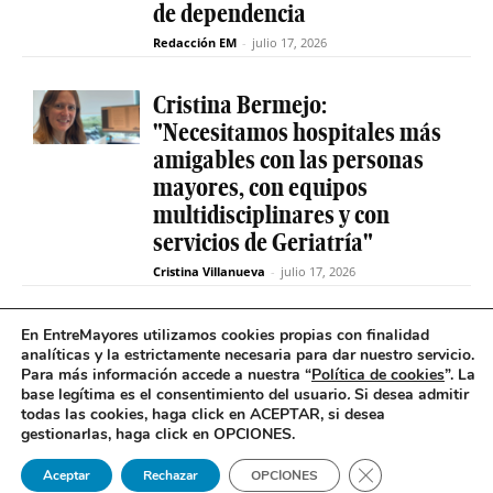
de dependencia
Redacción EM
-
julio 17, 2026
Cristina Bermejo:
"Necesitamos hospitales más
amigables con las personas
mayores, con equipos
multidisciplinares y con
servicios de Geriatría"
Cristina Villanueva
-
julio 17, 2026
Convive abre el plazo de
En EntreMayores utilizamos cookies propias con finalidad
analíticas y la estrictamente necesaria para dar nuestro servicio.
inscripción para estudiantes
Para más información accede a nuestra “
Política de cookies
”. La
y celebra 30 años uniendo a
base legítima es el consentimiento del usuario
.
Si desea admitir
jóvenes y mayores en Madrid
todas las cookies, haga click en ACEPTAR, si desea
gestionarlas, haga click en OPCIONES.
Redacción EM
-
julio 17, 2026
Cerrar el banner 
Aceptar
Rechazar
OPCIONES