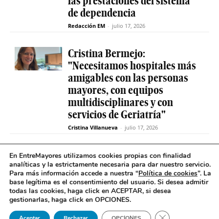
las prestaciones del sistema
de dependencia
Redacción EM
-
julio 17, 2026
Cristina Bermejo:
"Necesitamos hospitales más
amigables con las personas
mayores, con equipos
multidisciplinares y con
servicios de Geriatría"
Cristina Villanueva
-
julio 17, 2026
Convive abre el plazo de
En EntreMayores utilizamos cookies propias con finalidad
analíticas y la estrictamente necesaria para dar nuestro servicio.
inscripción para estudiantes
Para más información accede a nuestra “
Política de cookies
”. La
y celebra 30 años uniendo a
base legítima es el consentimiento del usuario
.
Si desea admitir
jóvenes y mayores en Madrid
todas las cookies, haga click en ACEPTAR, si desea
gestionarlas, haga click en OPCIONES.
Redacción EM
-
julio 17, 2026
Cerrar el banner 
Aceptar
Rechazar
OPCIONES