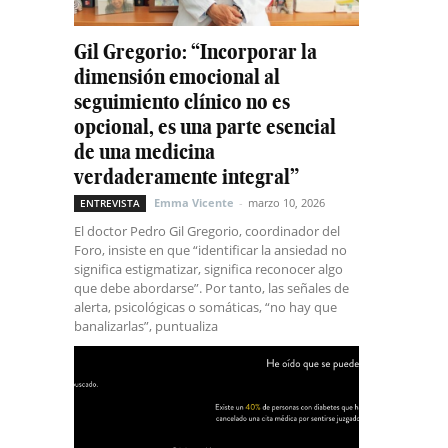
Gil Gregorio: “Incorporar la
dimensión emocional al
seguimiento clínico no es
opcional, es una parte esencial
de una medicina
verdaderamente integral”
Emma Vicente
-
marzo 10, 2026
ENTREVISTA
El doctor Pedro Gil Gregorio, coordinador del
Foro, insiste en que “identificar la ansiedad no
significa estigmatizar, significa reconocer algo
que debe abordarse”. Por tanto, las señales de
alerta, psicológicas o somáticas, “no hay que
banalizarlas”, puntualiza