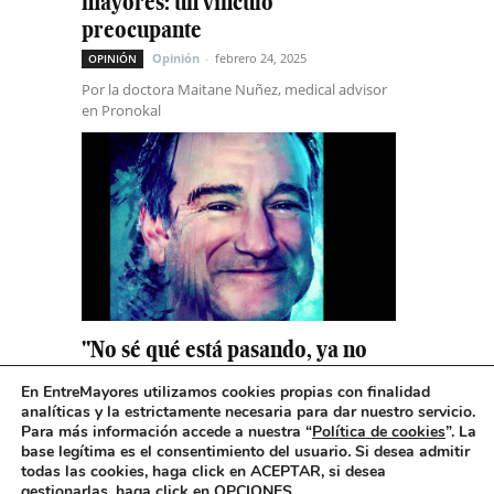
mayores: un vínculo
preocupante
Opinión
-
febrero 24, 2025
OPINIÓN
Por la doctora Maitane Nuñez, medical advisor
en Pronokal
"No sé qué está pasando, ya no
soy yo"
En EntreMayores utilizamos cookies propias con finalidad
Emma Vicente
-
febrero 11, 2025
analíticas y la estrictamente necesaria para dar nuestro servicio.
Para más información accede a nuestra “
Política de cookies
”. La
base legítima es el consentimiento del usuario
.
Si desea admitir
todas las cookies, haga click en ACEPTAR, si desea
Cargar más
-Salud
gestionarlas, haga click en OPCIONES.