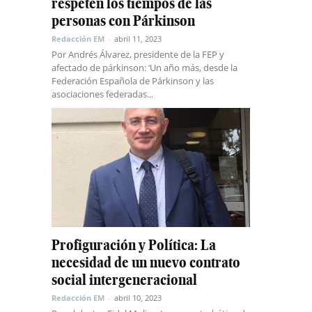
respeten los tiempos de las
personas con Párkinson
Redacción EM
-
abril 11, 2023
Por Andrés Álvarez, presidente de la FEP y
afectado de párkinson: ‘Un año más, desde la
Federación Española de Párkinson y las
asociaciones federadas...
Profiguración y Política: La
necesidad de un nuevo contrato
social intergeneracional
Redacción EM
-
abril 10, 2023