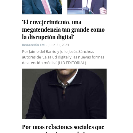
'El envejecimiento, una
megatendencia tan grande como
la disrupción digital'
Redacción EM
-
julio 21, 2023
Por Jaime del Barrio y Julio Jesús Sánchez,
autores de ‘La salud digital y las nuevas formas
de atención médica’ (LID EDITORIAL)
Por unas relaciones sociales que