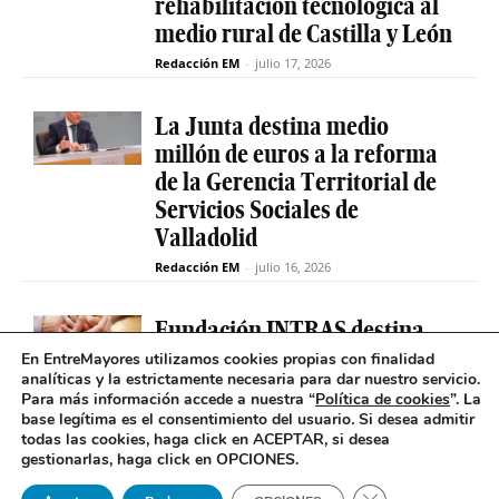
rehabilitación tecnológica al
medio rural de Castilla y León
Redacción EM
-
julio 17, 2026
La Junta destina medio
millón de euros a la reforma
de la Gerencia Territorial de
Servicios Sociales de
Valladolid
Redacción EM
-
julio 16, 2026
Fundación INTRAS destina
6.000 euros a proyectos
En EntreMayores utilizamos cookies propias con finalidad
analíticas y la estrictamente necesaria para dar nuestro servicio.
sociales que impulsen la
Para más información accede a nuestra “
Política de cookies
”. La
salud mental en Castilla y
base legítima es el consentimiento del usuario
.
Si desea admitir
León
todas las cookies, haga click en ACEPTAR, si desea
gestionarlas, haga click en OPCIONES.
Redacción EM
-
julio 16, 2026
Cerrar el banner 