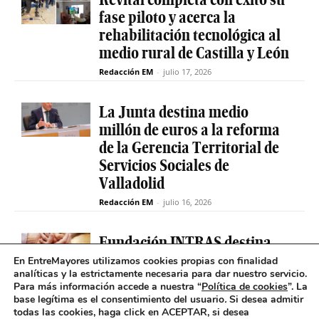
fase piloto y acerca la
rehabilitación tecnológica al
medio rural de Castilla y León
Redacción EM
-
julio 17, 2026
La Junta destina medio
millón de euros a la reforma
de la Gerencia Territorial de
Servicios Sociales de
Valladolid
Redacción EM
-
julio 16, 2026
Fundación INTRAS destina
6.000 euros a proyectos
En EntreMayores utilizamos cookies propias con finalidad
analíticas y la estrictamente necesaria para dar nuestro servicio.
sociales que impulsen la
Para más información accede a nuestra “
Política de cookies
”. La
salud mental en Castilla y
base legítima es el consentimiento del usuario
.
Si desea admitir
León
todas las cookies, haga click en ACEPTAR, si desea