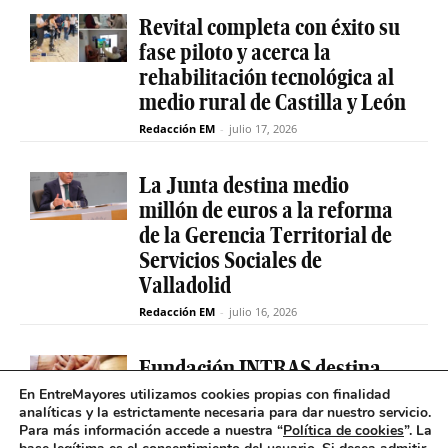
Revital completa con éxito su
fase piloto y acerca la
rehabilitación tecnológica al
medio rural de Castilla y León
Redacción EM
-
julio 17, 2026
La Junta destina medio
millón de euros a la reforma
de la Gerencia Territorial de
Servicios Sociales de
Valladolid
Redacción EM
-
julio 16, 2026
Fundación INTRAS destina
6.000 euros a proyectos
En EntreMayores utilizamos cookies propias con finalidad
analíticas y la estrictamente necesaria para dar nuestro servicio.
sociales que impulsen la
Para más información accede a nuestra “
Política de cookies
”. La
salud mental en Castilla y