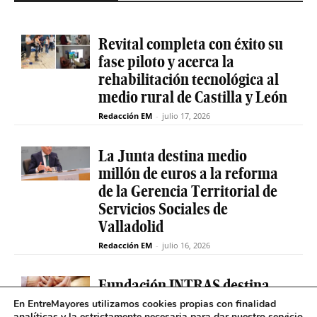
Revital completa con éxito su
fase piloto y acerca la
rehabilitación tecnológica al
medio rural de Castilla y León
Redacción EM
-
julio 17, 2026
La Junta destina medio
millón de euros a la reforma
de la Gerencia Territorial de
Servicios Sociales de
Valladolid
Redacción EM
-
julio 16, 2026
Fundación INTRAS destina
6.000 euros a proyectos
En EntreMayores utilizamos cookies propias con finalidad
analíticas y la estrictamente necesaria para dar nuestro servicio.