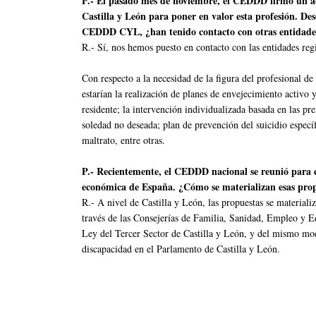
P.- El pasado mes de noviembre, el CEDDD firmó un ac
Castilla y León para poner en valor esta profesión. Des
CEDDD CYL, ¿han tenido contacto con otras entidades
R.- Sí, nos hemos puesto en contacto con las entidades reg
Con respecto a la necesidad de la figura del profesional de l
estarían la realización de planes de envejecimiento activo y 
residente; la intervención individualizada basada en las pre
soledad no deseada; plan de prevención del suicidio especí
maltrato, entre otras.
P.- Recientemente, el CEDDD nacional se reunió para co
económica de España. ¿Cómo se materializan esas prop
R.- A nivel de Castilla y León, las propuestas se materia
través de las Consejerías de Familia, Sanidad, Empleo y E
Ley del Tercer Sector de Castilla y León, y del mismo modo
discapacidad en el Parlamento de Castilla y León.