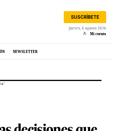
SUSCRÍBETE
jueves, 6 agosto 2026
Mi cuenta
IÓN
NEWSLETTER
ia'
as decisiones que