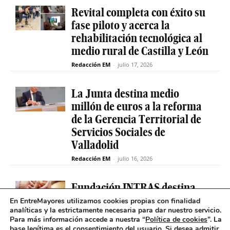
Revital completa con éxito su
fase piloto y acerca la
rehabilitación tecnológica al
medio rural de Castilla y León
Redacción EM
-
julio 17, 2026
La Junta destina medio
millón de euros a la reforma
de la Gerencia Territorial de
Servicios Sociales de
Valladolid
Redacción EM
-
julio 16, 2026
Fundación INTRAS destina
6.000 euros a proyectos
En EntreMayores utilizamos cookies propias con finalidad
analíticas y la estrictamente necesaria para dar nuestro servicio.
sociales que impulsen la
Para más información accede a nuestra “
Política de cookies
”. La
salud mental en Castilla y
base legítima es el consentimiento del usuario
.
Si desea admitir